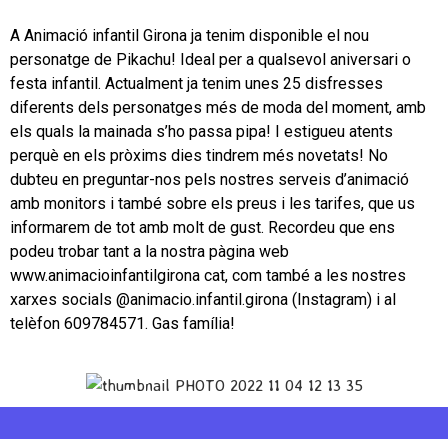
A Animació infantil Girona ja tenim disponible el nou
personatge de Pikachu! Ideal per a qualsevol aniversari o
festa infantil. Actualment ja tenim unes 25 disfresses
diferents dels personatges més de moda del moment, amb
els quals la mainada s’ho passa pipa! I estigueu atents
perquè en els pròxims dies tindrem més novetats! No
dubteu en preguntar-nos pels nostres serveis d’animació
amb monitors i també sobre els preus i les tarifes, que us
informarem de tot amb molt de gust. Recordeu que ens
podeu trobar tant a la nostra pàgina web
www.animacioinfantilgirona cat, com també a les nostres
xarxes socials @animacio.infantil.girona (Instagram) i al
telèfon 609784571. Gas família!